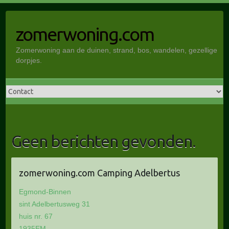
Doorgaan
naar
zomerwoning.com
inhoud
Zomerwoning aan de duinen, strand, bos, wandelen, gezellige
dorpjes.
Geen berichten gevonden.
zomerwoning.com Camping Adelbertus
Egmond-Binnen
sint Adelbertusweg 31
huis nr. 67
1935EM