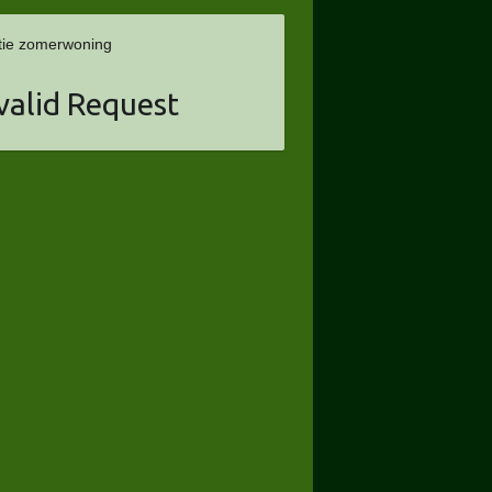
tie zomerwoning
valid Request