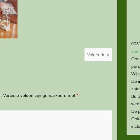
003
zom
Volgende »
Ons 
per
Wij 
De i
zate
.
Vereiste velden zijn gemarkeerd met
*
Buit
week
De p
Ook 
inclu