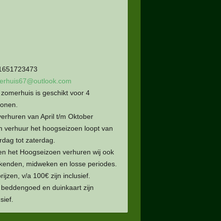
1651723473
erhuis67@outlook.com
zomerhuis is geschikt voor 4
sonen.
verhuren van April t/m Oktober
n verhuur het hoogseizoen loopt van
rdag tot zaterdag.
en het Hoogseizoen verhuren wij ook
enden, midweken en losse periodes.
rijzen, v/a 100€ zijn inclusief.
beddengoed en duinkaart zijn
sief.