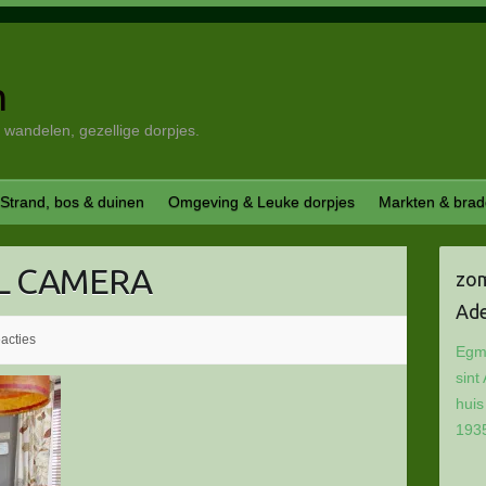
m
wandelen, gezellige dorpjes.
Strand, bos & duinen
Omgeving & Leuke dorpjes
Markten & brad
AL CAMERA
zo
Ade
acties
Egm
sint
huis
193