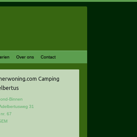
erien
Over ons
Contact
merwoning.com Camping
lbertus
ond-Binnen
 Adelbertusweg 31
 nr. 67
5EM